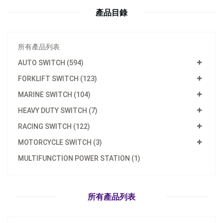
產品目錄
所有產品列表
AUTO SWITCH (594)
FORKLIFT SWITCH (123)
MARINE SWITCH (104)
HEAVY DUTY SWITCH (7)
RACING SWITCH (122)
MOTORCYCLE SWITCH (3)
型號：
FE-F1123
MULTIFUNCTION POWER STATION (1)
Ignition Starter Switch
立即詢問
所有產品列表