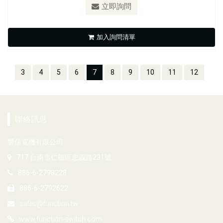
立即詢問
加入詢問清單
3
4
5
6
7
8
9
10
11
12
聯絡訊息
豐信電機有限公司
717 台南市仁德區忠義路231號
886-6-2798228
886-6-2792622
sales@function.tw
www.function-switch.com