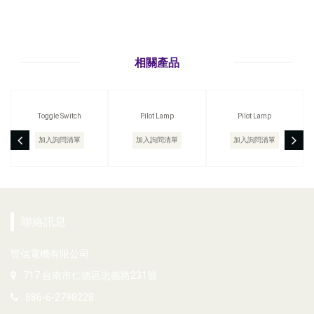
相關產品
Toggle Switch
Pilot Lamp
Pilot Lamp
加入詢問清單
加入詢問清單
加入詢問清單
聯絡訊息
豐信電機有限公司
717 台南市仁德區忠義路231號
886-6-2798228