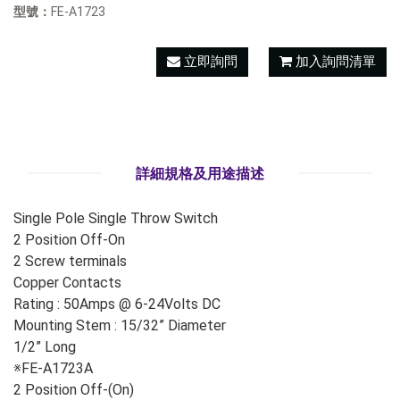
型號：
FE-A1723
立即詢問
加入詢問清單
詳細規格及用途描述
Single Pole Single Throw Switch
2 Position Off-On
2 Screw terminals
Copper Contacts
Rating : 50Amps @ 6-24Volts DC
Mounting Stem : 15/32” Diameter
1/2” Long
※FE-A1723A
2 Position Off-(On)