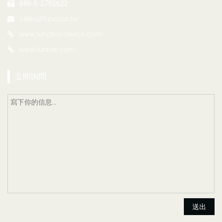
886-6-2792622
sales@function.tw
www.function-switch.com
www.funtion.com
立即詢問
送出